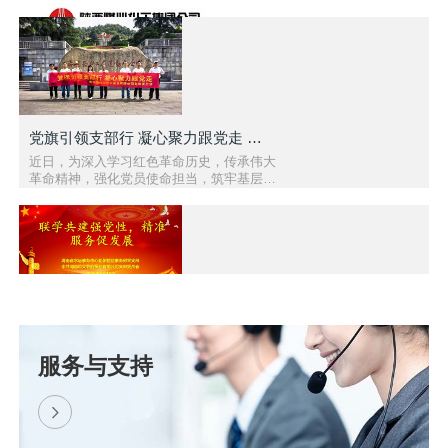
党旗引领支部行 凝心聚力跟党走 — 醴陵市中大泵业党..
近日，为深入学习红色革命历史，传承伟大
革命精神，强化党员使命担当，筑牢基层党
组织战斗堡垒，中共醴陵市中大泵业有限公
司支部委员会组织全体党员赴..
联学共建强党性 精准服务促发展 | 我司与湖南省水运..
为深化党建引领作用，推动理论学习与生产
服务与支持
实践深度融合，以党建聚合力、以服务促发
展，2026 年 6 月 10 日，中共湖南中大节
能泵业有限公司党支部与湖南..