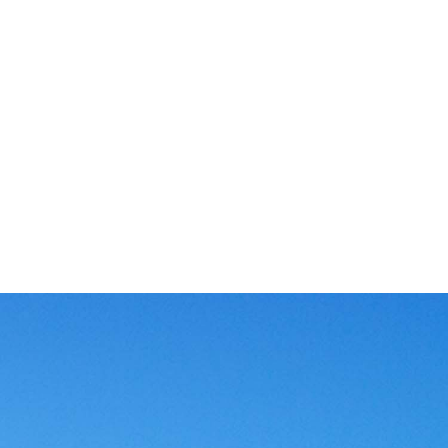
测试中心
配
、数
拥有省级评定的二级水泵试验台，能测定水泵的各项性能参
仓
流车
数，如流量扬程是否符合标准、水泵运行时的分贝、水泵运行
衡
时的震动频率等，进而绘制出泵的性能曲线，检验水泵的能耗
更
情况。