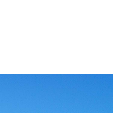
测试中心
配
、数
拥有省级评定的二级水泵试验台，能测定水泵的各项性能参
仓
流车
数，如流量扬程是否符合标准、水泵运行时的分贝、水泵运行
衡
时的震动频率等，进而绘制出泵的性能曲线，检验水泵的能耗
更
情况。