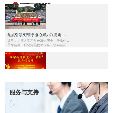
党旗引领支部行 凝心聚力跟党走 — 醴陵市中大泵业党..
近日，为深入学习红色革命历史，传承伟大
革命精神，强化党员使命担当，筑牢基层党
组织战斗堡垒，中共醴陵市中大泵业有限公
司支部委员会组织全体党员赴..
联学共建强党性 精准服务促发展 | 我司与湖南省水运..
为深化党建引领作用，推动理论学习与生产
服务与支持
实践深度融合，以党建聚合力、以服务促发
展，2026 年 6 月 10 日，中共湖南中大节
能泵业有限公司党支部与湖南..