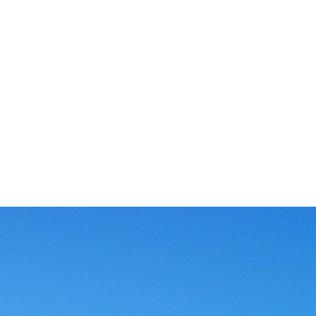
测试中心
配
、数
拥有省级评定的二级水泵试验台，能测定水泵的各项性能参
仓
流车
数，如流量扬程是否符合标准、水泵运行时的分贝、水泵运行
衡
时的震动频率等，进而绘制出泵的性能曲线，检验水泵的能耗
更
情况。