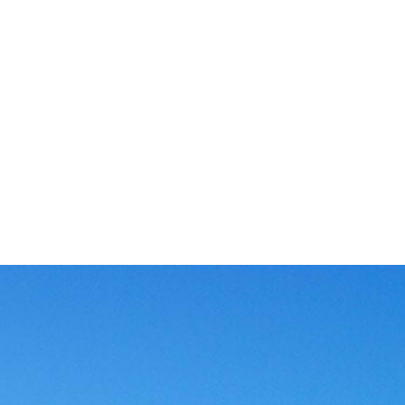
测试中心
配
、数
拥有省级评定的二级水泵试验台，能测定水泵的各项性能参
仓
流车
数，如流量扬程是否符合标准、水泵运行时的分贝、水泵运行
衡
时的震动频率等，进而绘制出泵的性能曲线，检验水泵的能耗
更
情况。