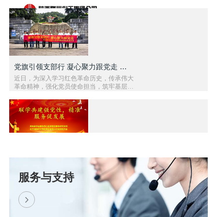
党旗引领支部行 凝心聚力跟党走 — 醴陵市中大泵业党..
近日，为深入学习红色革命历史，传承伟大
革命精神，强化党员使命担当，筑牢基层党
组织战斗堡垒，中共醴陵市中大泵业有限公
司支部委员会组织全体党员赴..
联学共建强党性 精准服务促发展 | 我司与湖南省水运..
为深化党建引领作用，推动理论学习与生产
服务与支持
实践深度融合，以党建聚合力、以服务促发
展，2026 年 6 月 10 日，中共湖南中大节
能泵业有限公司党支部与湖南..